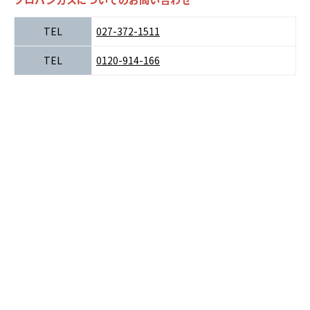
TEL
027-372-1511
TEL
0120-914-166